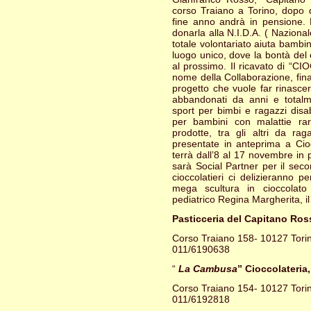
corso Traiano a Torino, dopo q
fine anno andrà in pensione. M
donarla alla N.I.D.A. ( Nazional
totale volontariato aiuta bambini
luogo unico, dove la bontà del c
al prossimo. Il ricavato di “C
nome della Collaborazione, finan
progetto che vuole far rinascere
abbandonati da anni e totalm
sport per bimbi e ragazzi disa
per bambini con malattie rar
prodotte, tra gli altri da rag
presentate in anteprima a Cioc
terrà dall’8 al 17 novembre in 
sarà Social Partner per il sec
cioccolatieri ci delizieranno 
mega scultura in cioccolato
pediatrico Regina Margherita, il
Pasticceria del Capitano Ros
Corso Traiano 158- 10127 Tori
011/6190638
“
La Cambusa
” Cioccolateri
Corso Traiano 154- 10127 Tori
011/6192818